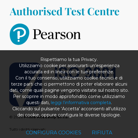
Rispettiamo la tua Privacy.
Utilizziamo cookie per assicurarti un’esperienza
accurata ed in linea con le tue preferenze.
Con il tuo consenso, utilizziamo cookie tecnici e di
terze parti che ci permettono di poter elaborare alcuni
dati, come quali pagine vengono visitate sul nostro sito.
Per scoprire in modo approfondito come utilizziamo
questi dati,
leggi l’informativa completa
.
Cliccando sul pulsante ‘Accetta’ acconsenti all’utilizzo
dei cookie, oppure configura le diverse tipologie.
© 2026
Prime Academy S.r.l.s.
Tutti i diritti riservati
CONFIGURA COOKIES
RIFIUTA